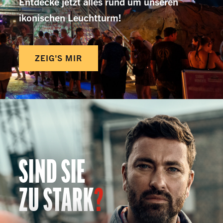
Entdecke jetzt alles rund um unseren
ikonischen Leuchtturm!
ZEIG'S MIR
SIND SIE
ZU STARK
?