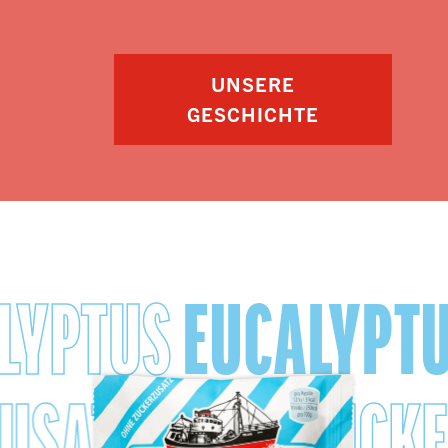
UNSERE
GESCHICHTE
LYPTUS
EUCALYPTU
ZUSATZ
OHNE ZUC