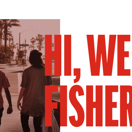
HI, WE
FISHE