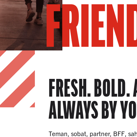
FRIEN
FRESH. BOLD.
ALWAYS BY YO
Teman, sobat, partner, BFF, sa