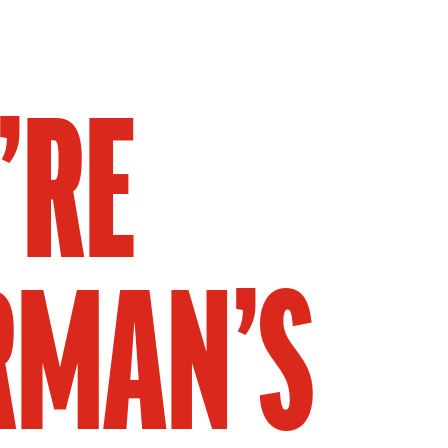
’RE
RMAN’S