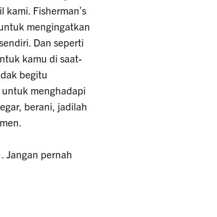
 kami. Fishermanʼs
u untuk mengingatkan
endiri. Dan seperti
untuk kamu di saat-
dak begitu
h untuk menghadapi
gar, berani, jadilah
omen.
… Jangan pernah