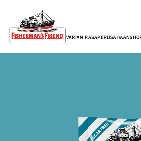
varian rasa
perusahaan
sho
Fisherman’s Friend – Homepage