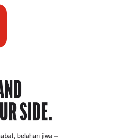
D
 AND
UR SIDE.
habat, belahan jiwa –