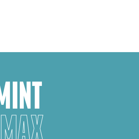
MINT
 MAX