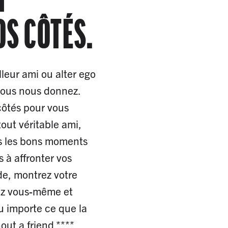
OS CÔTÉS.
leur ami ou alter ego
vous nous donnez.
côtés pour vous
out véritable ami,
s les bons moments
 à affronter vos
ide, montrez votre
ez vous-même et
u importe ce que la
out a friend.****