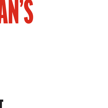
AN’S
T