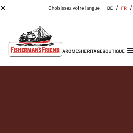
×
de
fr
Choisissez votre langue
arômes
héritage
boutique
Fisherman’s Friend – Homepage