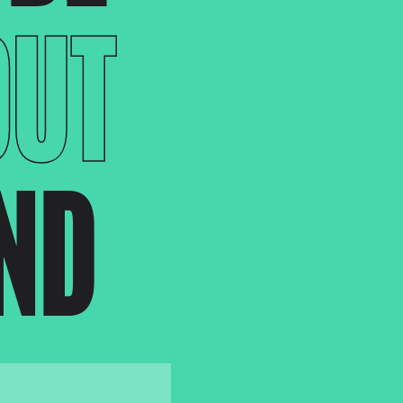
OUT
END