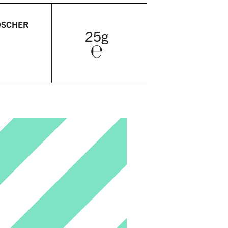
OSCHER
25g
℮