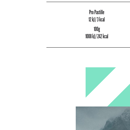
Pro Pastille
12 kJ / 3 kcal
100g
1008 kJ / 242 kcal