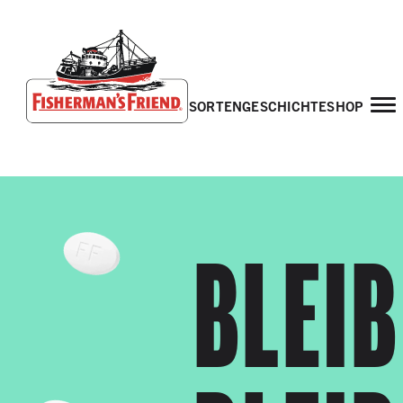
sorten
geschichte
shop
Fisherman’s Friend – Homepage
BLEIB