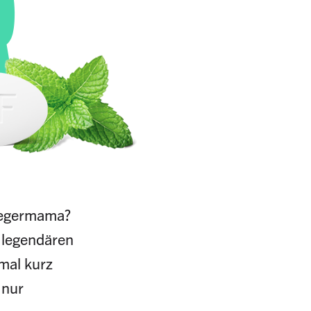
R
wiegermama?
m legendären
mal kurz
 nur