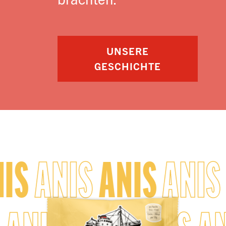
UNSERE
GESCHICHTE
IS
ANIS
ANIS
ANIS