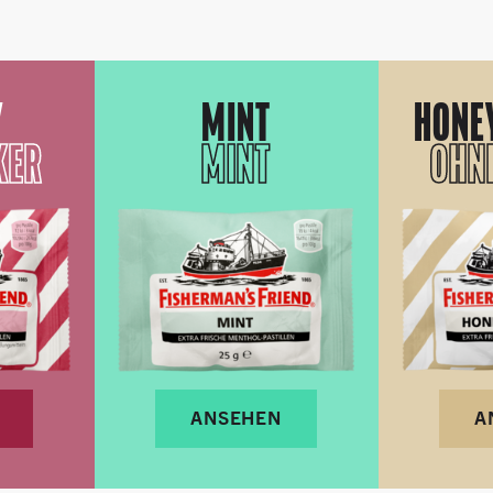
Y
MINT
HONE
KER
MINT
OHN
ANSEHEN
A