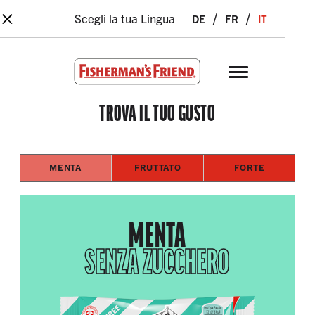
×
Skip to main content
de
fr
it
Scegli la tua Lingua
Fisherman’s Friend – Homepage
TROVA IL TUO GUSTO
MENTA
FRUTTATO
FORTE
MENTA
SENZA ZUCCHERO