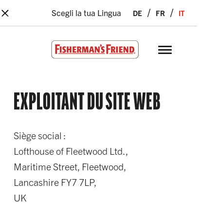
×
Skip to main content
de
fr
it
Scegli la tua Lingua
Fisherman’s Friend – Homepage
EXPLOITANT DU SITE WEB
Siège social :
Lofthouse of Fleetwood Ltd.,
Maritime Street, Fleetwood,
Lancashire FY7 7LP,
UK