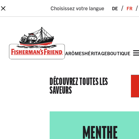
×
de
fr
Choisissez votre langue
arômes
héritage
boutique
Fisherman’s Friend – Homepage
DÉCOUVREZ TOUTES LES
SAVEURS
MENTHE