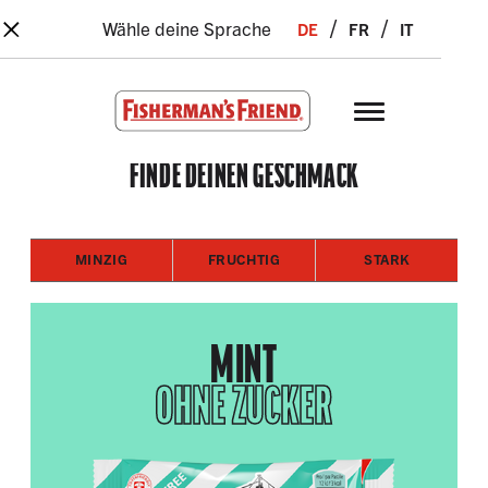
×
Skip to main content
de
fr
it
Wähle deine Sprache
Fisherman’s Friend – Homepage
FINDE DEINEN GESCHMACK
MINZIG
FRUCHTIG
STARK
MINT
OHNE ZUCKER