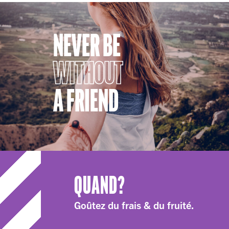
NEVER BE
WITHOUT
A FRIEND
QUAND?
Goûtez du frais & du fruité.