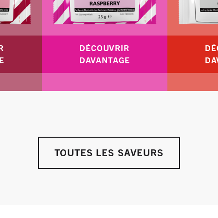
R
DÉCOUVRIR
DÉ
E
DAVANTAGE
DA
TOUTES LES SAVEURS