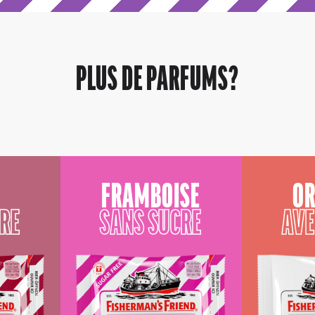
PLUS DE PARFUMS?
FRAMBOISE
OR
CRE
SANS SUCRE
AVE