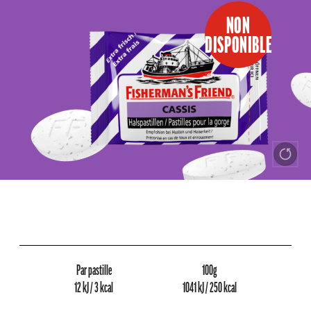
NON
DISPONIBLE
Par pastille
100g
12 kJ / 3 kcal
1041 kJ / 250 kcal