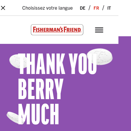
×
Skip to main content
de
fr
it
Choisissez votre langue
Fisherman’s Friend – Homepage
THANK YOU
BERRY
MUCH