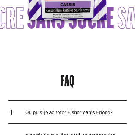
CRE
SANS SUCRE
SA
FAQ
Où puis-je acheter Fisherman’s Friend?
À partir de quel âge peut-on manger des