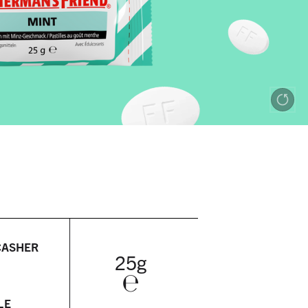
CASHER
25g
℮
LE