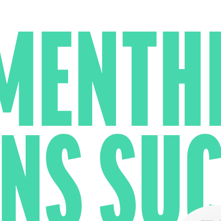
MENTH
NS SU