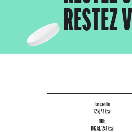
RESTEZ 
Par pastille
12 kJ / 3 kcal
100g
1012 kJ / 243 kcal