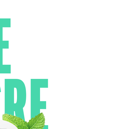
E
CRE