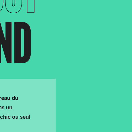
END
reau du
ns un
 chic ou seul