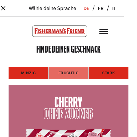
×
Skip to main content
de
fr
it
Wähle deine Sprache
Fisherman’s Friend – Homepage
FINDE DEINEN GESCHMACK
MINZIG
FRUCHTIG
STARK
CHERRY
OHNE ZUCKER