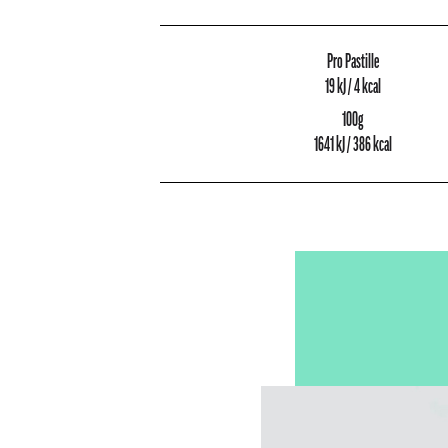
Pro Pastille
19 kJ / 4 kcal
100g
1641 kJ / 386 kcal