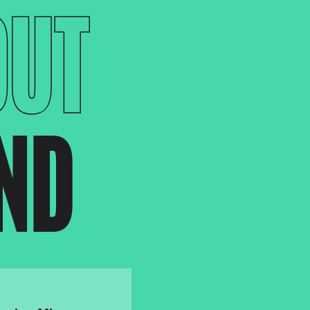
OUT
END