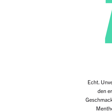
Echt. Unve
den er
Geschmack 
Mentho