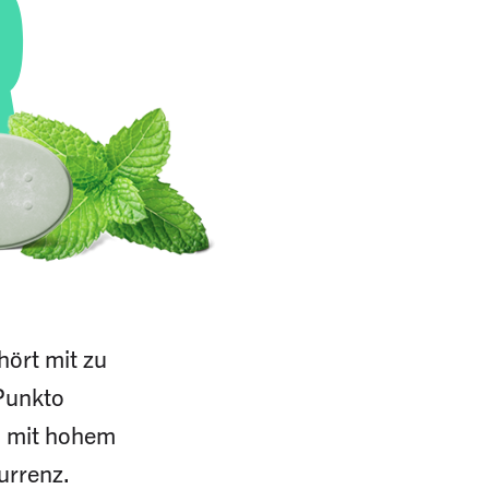
R
hört mit zu
 Punkto
a mit hohem
urrenz.