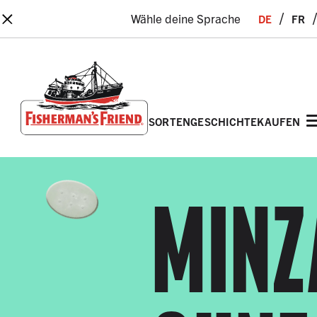
×
de
fr
Wähle deine Sprache
sorten
geschichte
kaufen
Fisherman’s Friend – Homepage
MIN