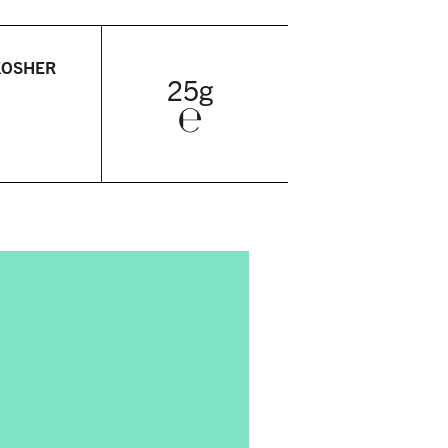
KOSHER
25g
℮