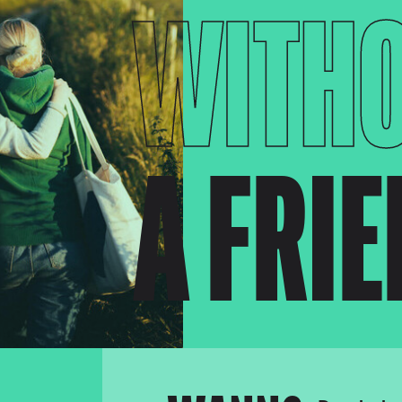
WITH
A FRI