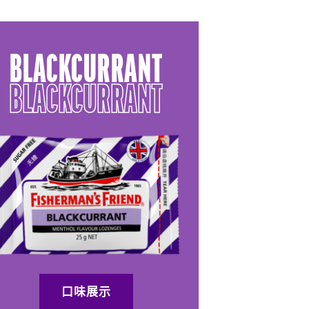
BLACKCURRANT
BLACKCURRANT
口味展示