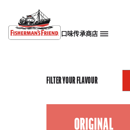
口味
传承
商店
Fisherman’s Friend – Homepage
FILTER YOUR FLAVOUR
ORIGINAL