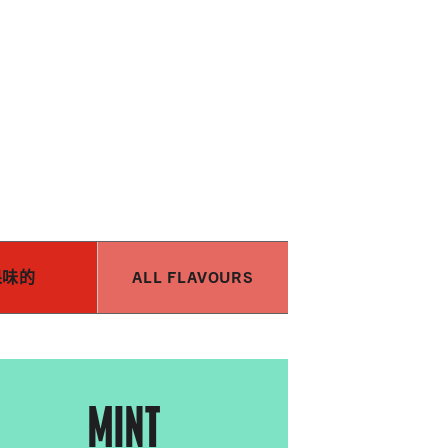
果味的
ALL FLAVOURS
MINT