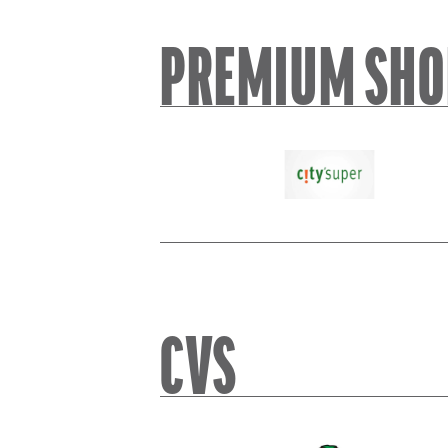
PREMIUM SH
city´super
CVS