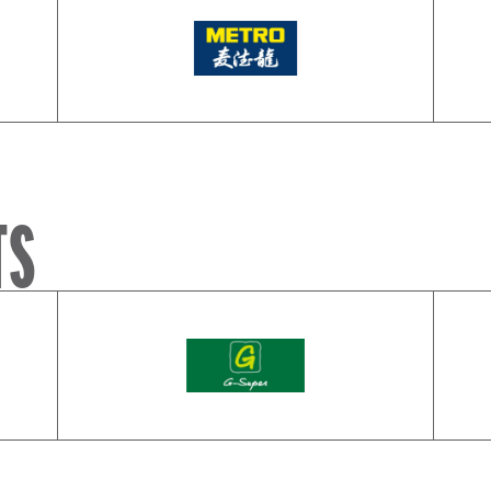
Metro
TS
G-Super