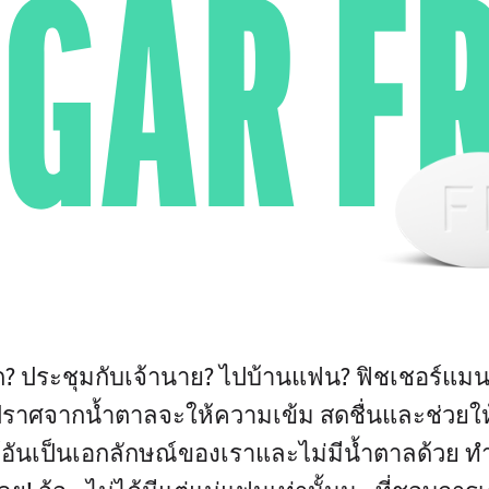
GAR F
ก? ประชุมกับเจ้านาย? ไปบ้านแฟน? ฟิชเชอร์แมน
ราศจากน้ำตาลจะให้ความเข้ม สดชื่นและช่วยให
์อันเป็นเอกลักษณ์ของเราและไม่มีน้ำตาลด้วย 