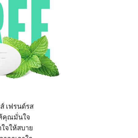
REE
ส์ เฟรนด์รส
้คุณมั่นใจ
ทำใจให้สบาย