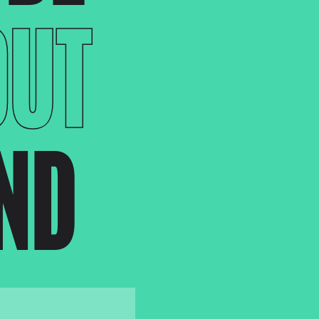
OUT
END