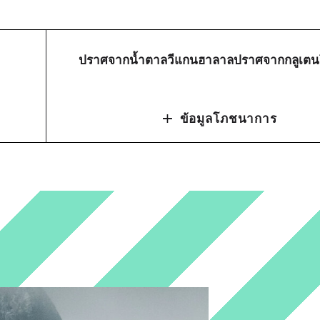
ปราศจากน้ำตาล
วีแกน
ฮาลาล
ปราศจากกลูเตน
+
ข้อมูลโภชนาการ