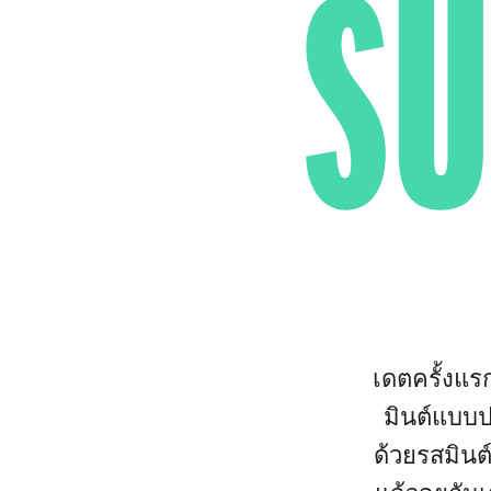
SU
เดตครั้งแร
มินต์แบบป
ด้วยรสมินต