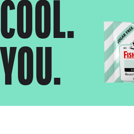
 COOL.
 YOU.