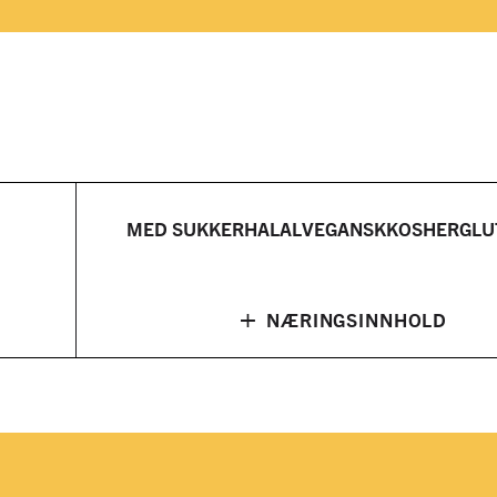
MED SUKKER
HALAL
VEGANSK
KOSHER
GLU
+
NÆRINGSINNHOLD