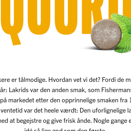
IQUORI
ere er tålmodige. Hvordan vet vi det? Fordi de m
år: Lakrids var den anden smak, som Fisherman
 på markedet etter den opprinnelige smaken fra
ventetid var det heele værdt: Den uforlignelige l
ed at begejstre og give frisk ånde. Nogle gange
idé så lige god som den første.