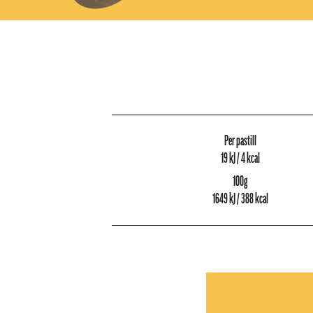
Per pastill
19 kJ / 4 kcal
100g
1649 kJ / 388 kcal