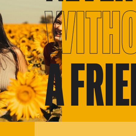
WITH
A FRI