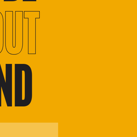
OUT
END