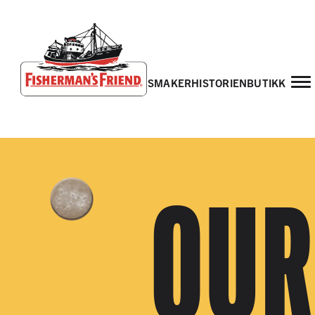
smaker
historien
butikk
Fisherman’s Friend – Homepage
OUR