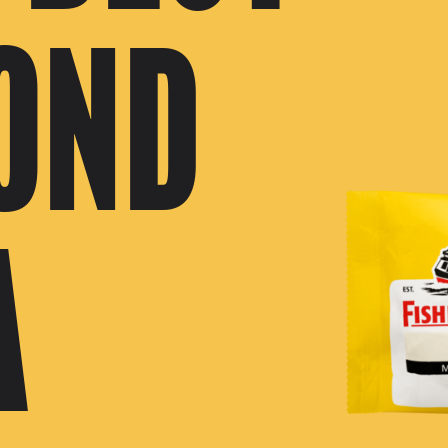
OND
A