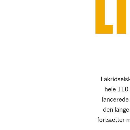
L
Lakridselsk
hele 110 
lancerede
den lange 
fortsætter m