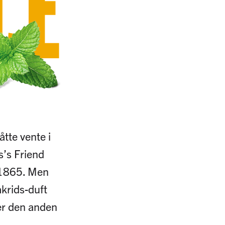
CE
åtte vente i
s’s Friend
 1865. Men
akrids-duft
 er den anden