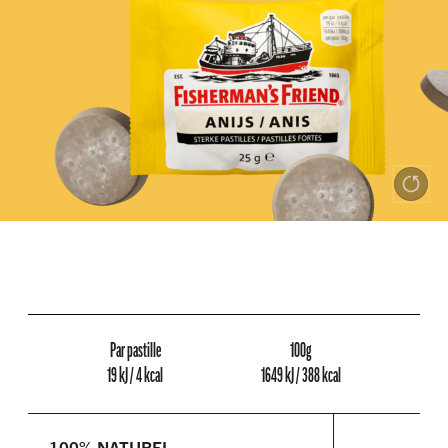
Par pastille
100g
19 kJ / 4 kcal
1649 kJ / 388 kcal
100% NATUREL