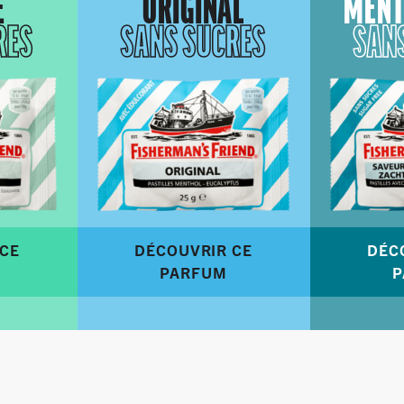
E
ORIGINAL
MENT
RES
SANS SUCRES
SAN
CE
DÉCOUVRIR CE
DÉC
PARFUM
P