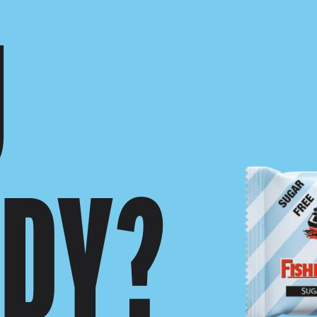
U
ADY?