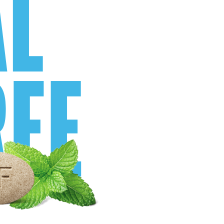
AL
REE