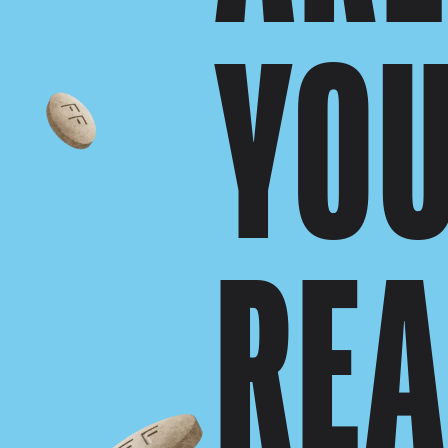
YO
RE