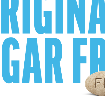
RIGIN
GAR F