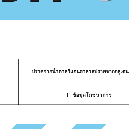
ปราศจากน้ำตาล
วีแกน
ฮาลาล
ปราศจากกลูเตน
+
ข้อมูลโภชนาการ