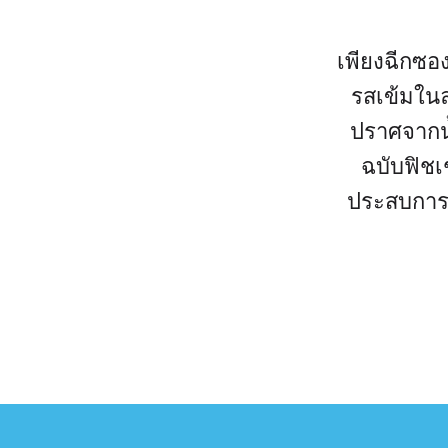
เพียงฉีกซอง ค
รสเข้มในล
ปราศจากน้
ฉบับฟิชเช
ประสบการณ์