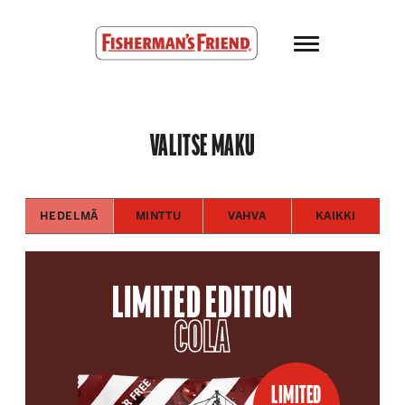
Skip to main content
Fisherman’s Friend – Homepage
VALITSE MAKU
HEDELMÄ
MINTTU
VAHVA
KAIKKI
LIMITED EDITION
COLA
LIMITED