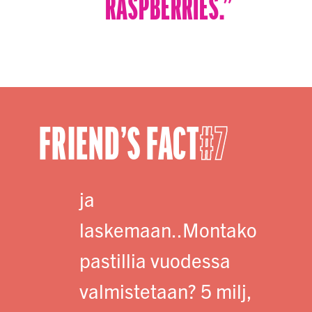
RASPBERRIES.”
FRIEND’S FACT
7
ja
laskemaan..Montako
pastillia vuodessa
valmistetaan? 5 milj,