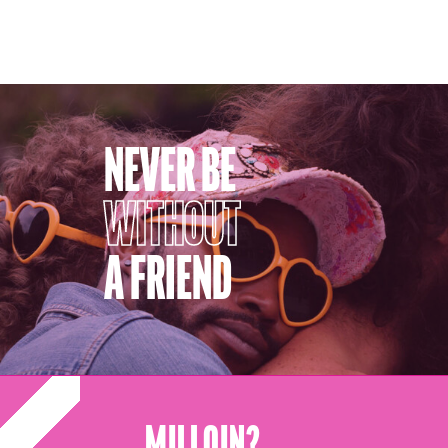
NEVER BE
WITHOUT
A FRIEND
MILL​OIN?