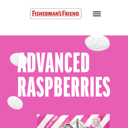
Skip to main content
Fisherman’s Friend – Homepage
ADVANCED
RASPBERRIES