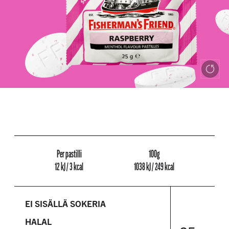
Per pastilli
100g
12 kJ / 3 kcal
1038 kJ / 249 kcal
EI SISÄLLÄ SOKERIA
HALAL