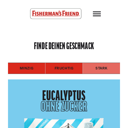
Skip to main content
Fisherman’s Friend – Homepage
FINDE DEINEN GESCHMACK
MINZIG
FRUCHTIG
STARK
EUCALYPTUS
OHNE ZUCKER