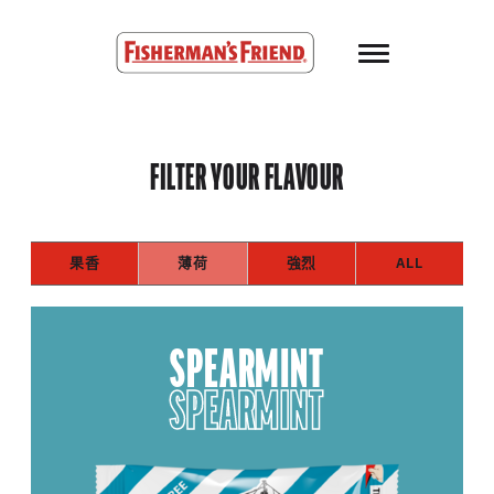
Skip to main content
Fisherman’s Friend – Homepage
FILTER YOUR FLAVOUR
果香
薄荷
強烈
ALL
SPEARMINT
SPEARMINT