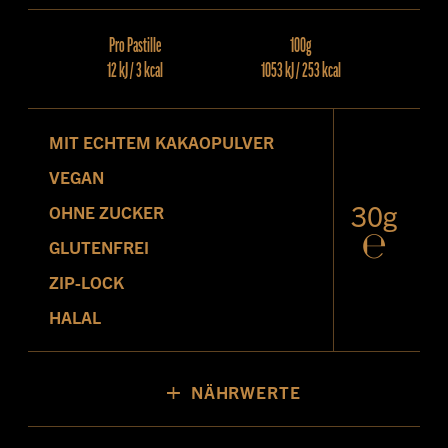
Pro Pastille
100g
12 kJ / 3 kcal
1053 kJ / 253 kcal
MIT ECHTEM KAKAOPULVER
VEGAN
30g
OHNE ZUCKER
℮
GLUTENFREI
ZIP-LOCK
HALAL
+
NÄHRWERTE