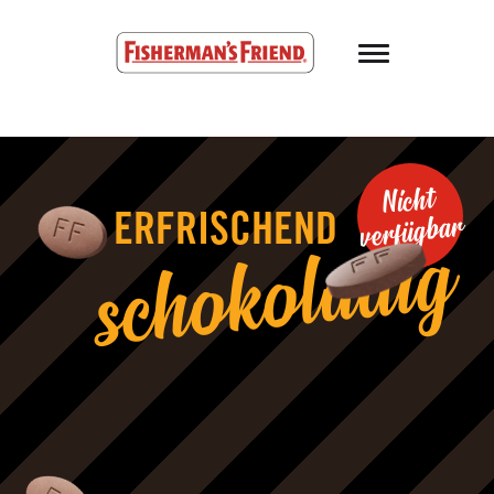
Skip to main content
Fisherman’s Friend – Homepage
Nicht
verfügbar
ERFRISCHEND
schokoladig