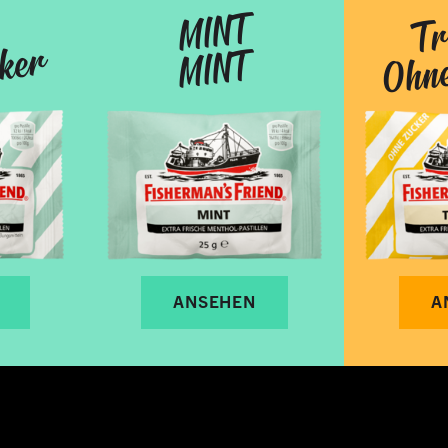
Tr
MINT
ker
Ohne
MINT
ANSEHEN
A