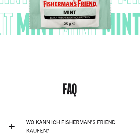
NT
MINT
MINT
MIN
FAQ
WO KANN ICH FISHERMAN’S FRIEND
KAUFEN?