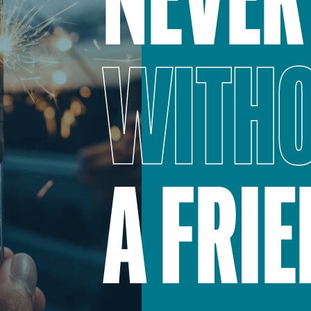
NEVER
WITH
A FRI