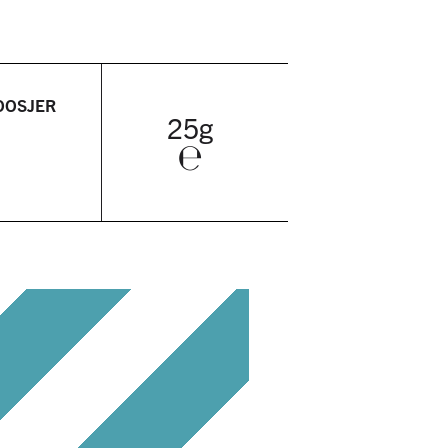
OOSJER
25g
℮