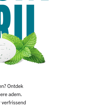
RIJ
gen? Ontdek
sere adem.
 verfrissend