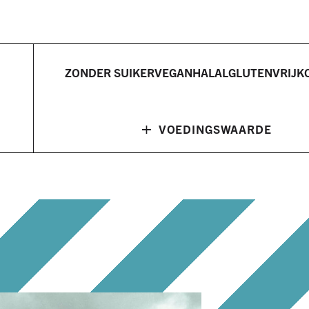
ZONDER SUIKER
VEGAN
HALAL
GLUTENVRIJ
K
+
VOEDINGSWAARDE