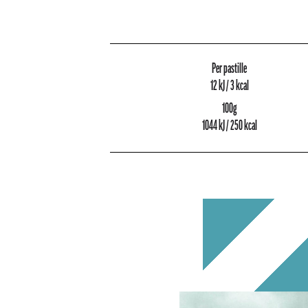
Per pastille
12 kJ / 3 kcal
100g
1044 kJ / 250 kcal