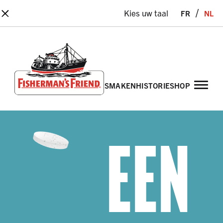
×
fr
nl
Kies uw taal
smaken
historie
shop
Fisherman’s Friend – Homepage
EEN