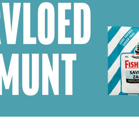
RVLOED
 MUNT