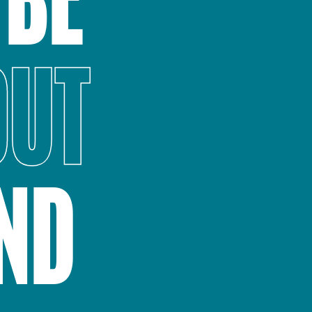
 BE
OUT
END