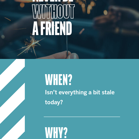
WITHOUT
A FRIEND
WHEN?
Isn’t everything a bit stale
today?
WHY?