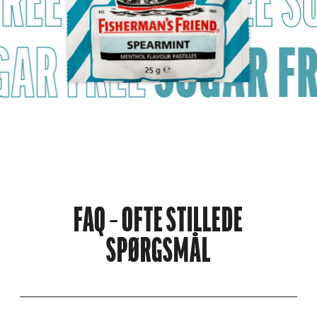
FREE
SUGAR FREE
S
GAR FREE
SUGAR FR
FAQ – OFTE STILLEDE
SPØRGSMÅL