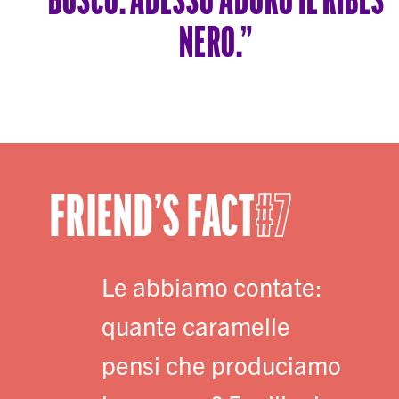
BOSCO. ADESSO ADORO IL RIBES
NERO.”
FRIEND’S FACT
7
Le abbiamo contate:
quante caramelle
pensi che produciamo