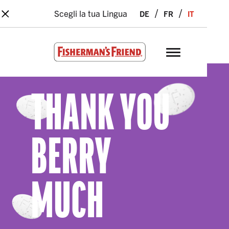
×
Skip to main content
de
fr
it
Scegli la tua Lingua
Fisherman’s Friend – Homepage
THANK YOU
BERRY
MUCH