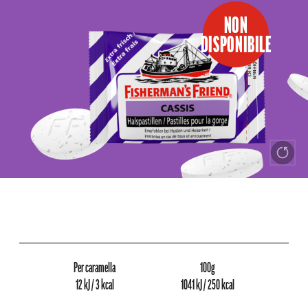
NON
DISPONIBILE
Per caramella
100g
12 kJ / 3 kcal
1041 kJ / 250 kcal