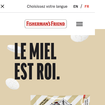
×
Skip to main content
en
fr
Choisissez votre langue
Fisherman’s Friend – Homepage
LE MIEL
EST ROI.