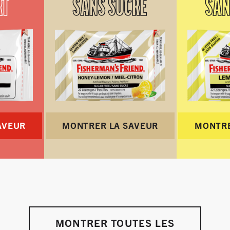
RT
SANS SUCRE
SAN
AVEUR
MONTRER LA SAVEUR
MONTRE
MONTRER TOUTES LES