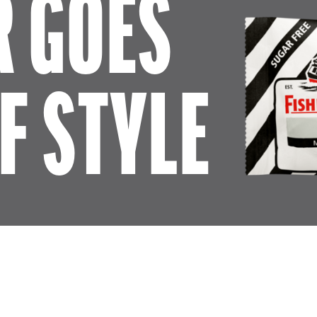
R GOES
F STYLE