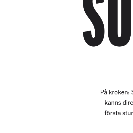
SU
På kroken: 
känns dire
första stu