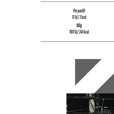
Per pastill
12 kJ / 3 kcal
100g
1017 kJ / 244 kcal