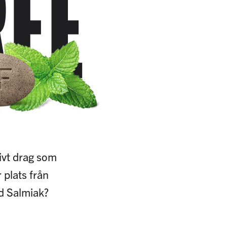
REE
ivt drag som
 plats från
ed Salmiak?