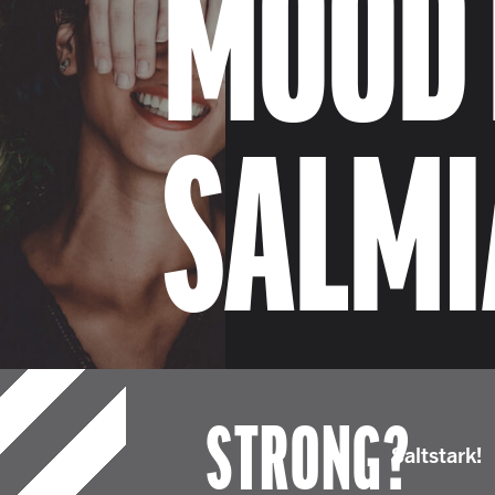
MOOD 
SALMI
STRONG?
Saltstark!