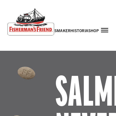
smaker
historia
shop
Fisherman’s Friend – Homepage
SALM