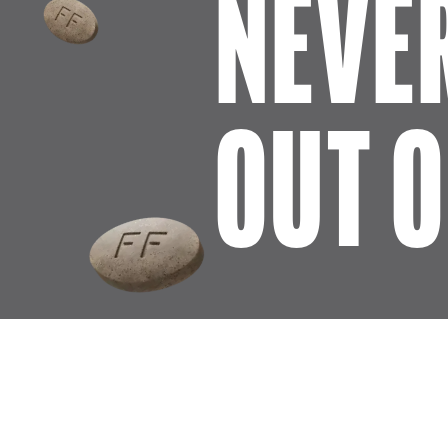
NEVE
OUT O