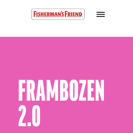
Skip to main content
Fisherman’s Friend – Homepage
JE MOET TENMINSTE 13 JAAR OUD ZIJN
OM TOEGANG TE KRIJGEN TOT DEZE SITE.
FRAMBOZEN
2.0
IK BEN OUDER DAN 13 JAAR
STOPPEN