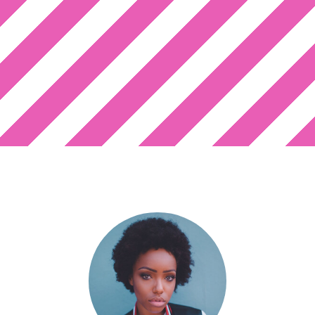
WOW!
De heerlijke
framboossmaak!