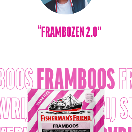
“FRAMBOZEN 2.0”
BOOS
FRAMBOOS
F
RVRIJ
SUIKERVRIJ