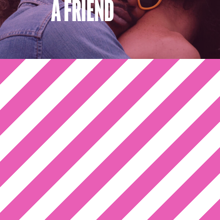
A FRIEND
WAA​ROM?
Tijd om even te genieten!
WANN​EER?
Opzoek naar fruitig en fris.