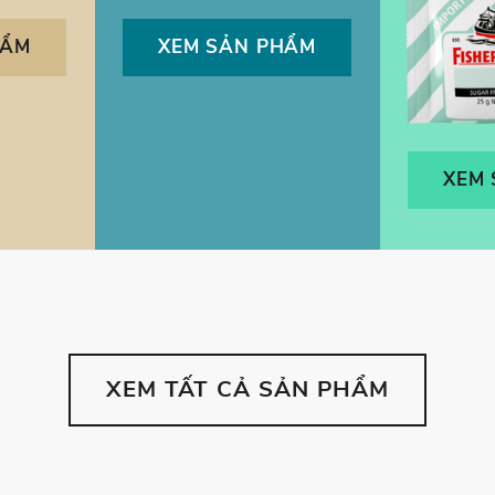
HẨM
XEM SẢN PHẨM
XEM
XEM TẤT CẢ SẢN PHẨM