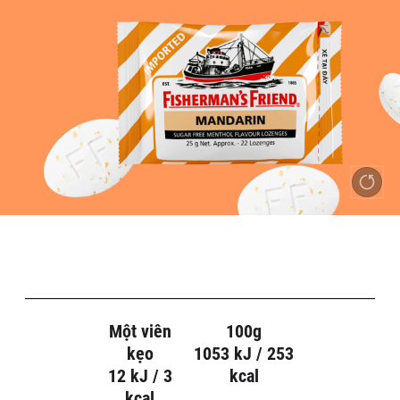
Một viên
100g
kẹo
1053 kJ / 253
12 kJ / 3
kcal
kcal