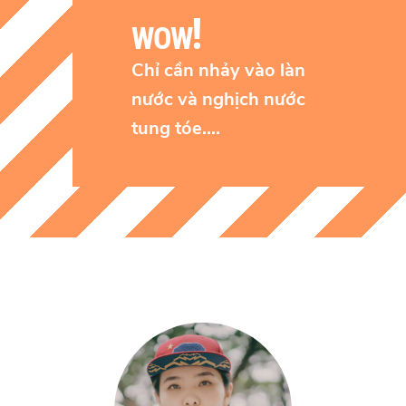
!
WOW
Chỉ cần nhảy vào làn
nước và nghịch nước
tung tóe….