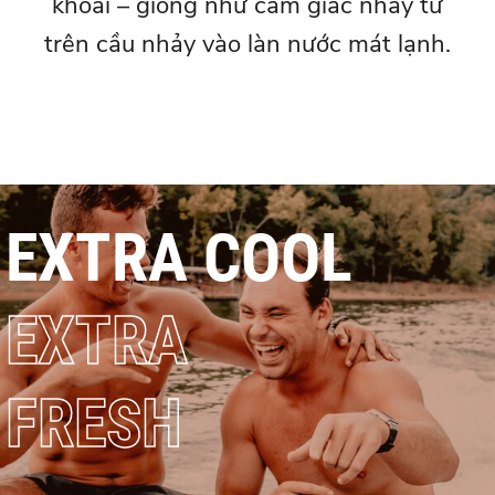
khoái – giống như cảm giác nhảy từ
trên cầu nhảy vào làn nước mát lạnh.
EXTRA COOL
EXTRA
FRESH