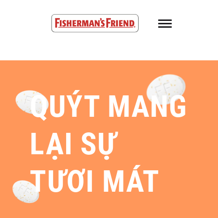
Skip to main content
Fisherman’s Friend – Homepage
QUÝT MANG
LẠI SỰ
TƯƠI MÁT