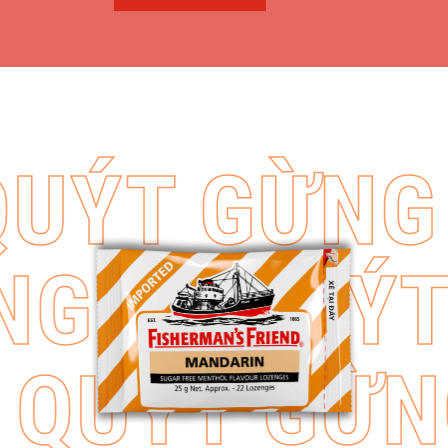
QUÝT GỪNG
ỪNG
VỊ QUÝ
 QUÝT GỪ